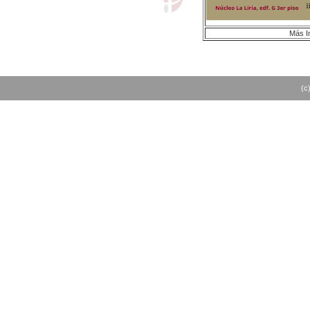
Más I
(c