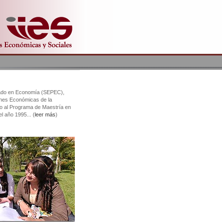
rado en Economía (SEPEC),
iones Económicas de la
io al Programa de Maestría en
l año 1995... (
leer más
)