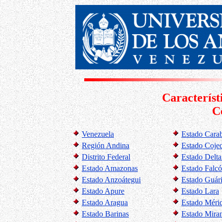
Característ
C
Venezuela
Estado Cara
Región Andina
Estado Coje
Distrito Federal
Estado Delt
Estado Amazonas
Estado Falc
Estado Anzoátegui
Estado Guár
Estado Apure
Estado Lara
Estado Aragua
Estado Méri
Estado Barinas
Estado Mira