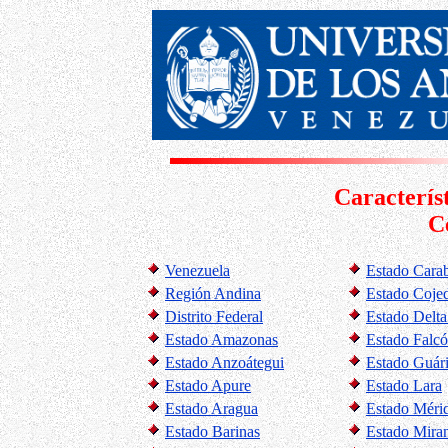
Caracterís
C
Venezuela
Estado Cara
Región Andina
Estado Coje
Distrito Federal
Estado Delt
Estado Amazonas
Estado Falc
Estado Anzoátegui
Estado Guár
Estado Apure
Estado Lara
Estado Aragua
Estado Méri
Estado Barinas
Estado Mira