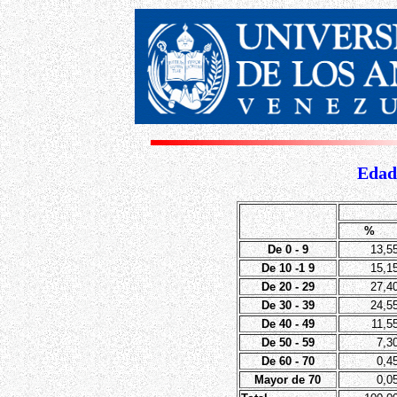
Edad 
%
De 0 - 9
13,5
De 10 -1 9
15,1
De 20 - 29
27,4
De 30 - 39
24,5
De 40 - 49
11,5
De 50 - 59
7,3
De 60 - 70
0,4
Mayor de 70
0,0