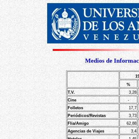
Medios de Informaci
1
%
T.V.
3,28
Cine
-
Folletos
17,7
Periódicos/Revistas
3,73
Flia/Amigo
62,88
Agencias de Viajes
3,4
Hoteles
1,45