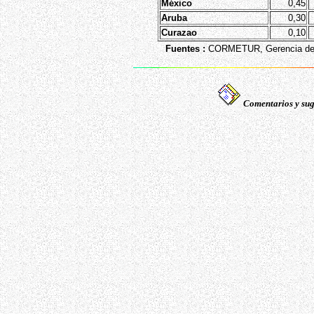
México
0,45
Aruba
0,30
Curazao
0,10
Fuentes :
CORMETUR, Gerencia de P
Comentarios y sug