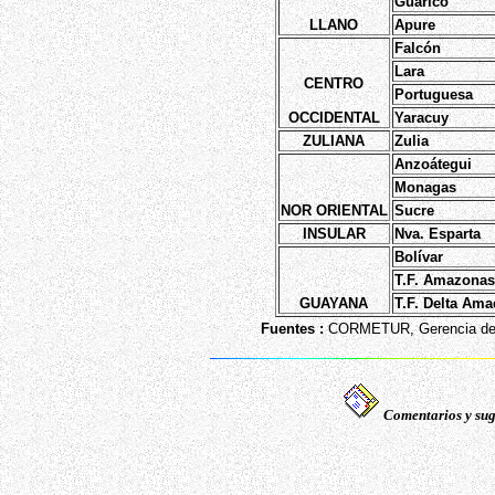
Guárico
LLANO
Apure
Falcón
Lara
CENTRO
Portuguesa
OCCIDENTAL
Yaracuy
ZULIANA
Zulia
Anzoátegui
Monagas
NOR ORIENTAL
Sucre
INSULAR
Nva. Esparta
Bolívar
T.F. Amazonas
GUAYANA
T.F. Delta Ama
Fuentes :
CORMETUR, Gerencia de P
Comentarios y sug