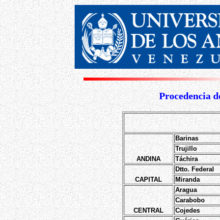
Procedencia de
Barinas
Trujillo
ANDINA
Táchira
Dtto. Federal
CAPITAL
Miranda
Aragua
Carabobo
CENTRAL
Cojedes