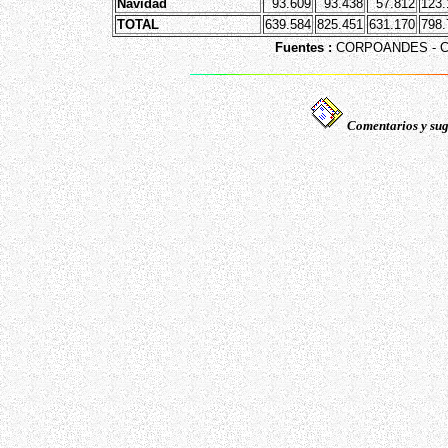
Navidad
93.609
93.438
57.812
123.
TOTAL
639.584
825.451
631.170
798.
Fuentes :
CORPOANDES - CO
Comentarios y sug