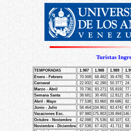
Turistas Ingr
TEMPORADAS
1.987
1.988
1.989
1.9
Enero - Febrero
70.008
68.482
39.478
79.
Carnaval
22.932
42.290
50.377
24.
Marzo - Abril
70.736
83.271
55.819
77.
Semana Santa
38.681
30.455
12.812
25.
Abril - Mayo
77.538
83.860
89.686
82.
Junio - Julio
58.464
104.901
83.474
87.
Vacaciones Esc.
97.980
175.803
139.894
146.
Octubre - Noviembre
42.098
75.536
60.107
63.
Noviembre - Diciembre
67.538
67.415
41.711
88.