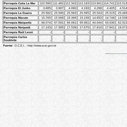
Parroquia Catia La Mar
110.560
111.482
112.343
113.163
113.961
114.741
115.51
Parroquia El Junko
3.885
3.987
4.090
4.193
4.298
4.405
4.51
Parroquia La Guaira
25.582
25.590
25.583
25.565
25.543
25.515
25.48
Parroquia Macuto
15.765
15.569
15.366
15.159
14.953
14.746
14.53
Parroquia Maiquetía
68.074
67.091
66.081
65.061
64.044
63.030
62.02
Parroquia Naiquatá
17.243
17.395
17.539
17.675
17.810
17.941
18.07
Parroquia Raúl Leoni
-
-
-
-
-
-
Parroquia Carlos
Soublette
-
-
-
-
-
-
Fuente:
O.C.E.I. - http://www.ocei.gov.ve