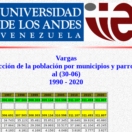
Vargas
ción de la población por municipios y parr
al (30-06)
1990 - 2020
1997
1998
1999
2000
2005
2010
2015
2020
0
306.691
307.503
308.303
309.134
310.598
311.107
311.493
311.807
0
306.691
307.503
308.303
309.134
310.598
311.107
311.493
311.807
3
34.743
35.113
35.481
35.851
37.345
38.640
39.819
40.880
2
27.864
28.561
29.268
29.993
33.517
37.196
41.104
45.245
4
4.193
4.181
4.169
4.156
4.049
3.918
3.777
3.627