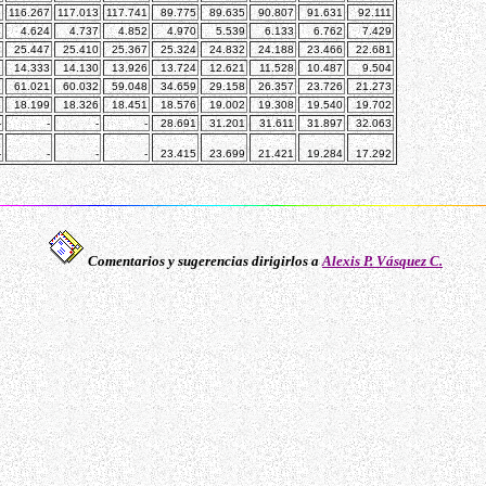
3
116.267
117.013
117.741
89.775
89.635
90.807
91.631
92.111
4
4.624
4.737
4.852
4.970
5.539
6.133
6.762
7.429
3
25.447
25.410
25.367
25.324
24.832
24.188
23.466
22.681
9
14.333
14.130
13.926
13.724
12.621
11.528
10.487
9.504
1
61.021
60.032
59.048
34.659
29.158
26.357
23.726
21.273
1
18.199
18.326
18.451
18.576
19.002
19.308
19.540
19.702
-
-
-
-
28.691
31.201
31.611
31.897
32.063
-
-
-
-
23.415
23.699
21.421
19.284
17.292
Comentarios y sugerencias dirigirlos a
Alexis P. Vásquez C.