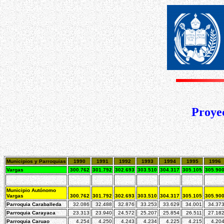
Proyec
Municipios y Parroquias
1990
1991
1992
1993
1994
1995
1996
Vargas
300.762
301.792
302.693
303.510
304.317
305.105
305.90
Municipio Autónomo
Vargas
300.762
301.792
302.693
303.510
304.317
305.105
305.90
Parroquia Caraballeda
32.086
32.488
32.876
33.253
33.629
34.001
34.37
Parroquia Carayaca
23.313
23.940
24.572
25.207
25.854
26.511
27.18
Parroquia Caruao
4.254
4.250
4.243
4.234
4.225
4.215
4.20