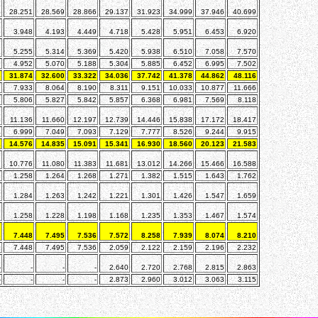
5
28.251
28.569
28.866
29.137
31.923
34.999
37.946
40.699
5
3.948
4.193
4.449
4.718
5.428
5.951
6.453
6.920
2
5.255
5.314
5.369
5.420
5.938
6.510
7.058
7.570
2
4.952
5.070
5.188
5.304
5.885
6.452
6.995
7.502
6
31.874
32.600
33.322
34.036
37.742
41.378
44.862
48.116
7
7.933
8.064
8.190
8.311
9.151
10.033
10.877
11.666
1
5.806
5.827
5.842
5.857
6.368
6.981
7.569
8.118
4
11.136
11.660
12.197
12.739
14.446
15.838
17.172
18.417
4
6.999
7.049
7.093
7.129
7.777
8.526
9.244
9.915
1
14.576
14.835
15.091
15.341
16.930
18.560
20.123
21.583
7
10.776
11.080
11.383
11.681
13.012
14.266
15.466
16.588
1
1.258
1.264
1.268
1.271
1.382
1.515
1.643
1.762
5
1.284
1.263
1.242
1.221
1.301
1.426
1.547
1.659
8
1.258
1.228
1.198
1.168
1.235
1.353
1.467
1.574
6
7.448
7.495
7.536
7.572
8.258
7.939
8.074
8.210
6
7.448
7.495
7.536
2.059
2.122
2.159
2.196
2.232
-
-
-
-
2.640
2.720
2.768
2.815
2.863
-
-
-
-
2.873
2.960
3.012
3.063
3.115