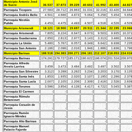
Municipio Antonio José
de Sucre
36.537
37.873
39.229
40.602
41.992
43.400
44.82
Parroquia Ticoporo
27.583
28.712
29.863
31.031
32.216
33.420
34.64
Parroquia Andrés Bello
4.501
4.686
4.873
5.064
5.258
5.454
5.65
Parroquia Nicolás
Pulido
4.453
4.475
4.493
4.507
4.518
4.526
4.52
Municipio Arismendi
18.121
18.900
19.697
20.511
21.344
22.195
23.06
Parroquia Arismendi
7.805
8.224
8.647
9.073
9.503
9.935
10.37
Parroquia Guadarrama
2.650
2.813
2.977
3.143
3.313
3.486
3.66
Parroquia La Unión
5.480
5.767
6.057
6.349
6.642
6.938
7.23
Parroquia San Antonio
2.186
2.096
2.016
1.946
1.886
1.836
1.79
Municipio Barinas
188.518
194.383
200.271
206.181
212.107
218.053
224.01
Parroquia Barinas
174.291
179.727
185.171
190.622
196.074
201.524
206.97
Parroquia Alfredo
Arvelo Larriva
3.459
3.473
3.484
3.492
3.497
3.502
3.50
Parroquia San Silvestre
3.312
3.289
3.262
3.234
3.203
3.170
3.13
Parroquia Santa Inés
1.853
1.935
2.020
2.107
2.195
2.286
2.37
Parroquia Santa Lucía
2.007
2.105
2.206
2.309
2.416
2.526
2.63
Parroquia Torunos
3.596
3.854
4.128
4.417
4.722
5.045
5.38
Parroquia El Carmen
-
-
-
-
-
-
Parroquia Rómulo
Betancourt
-
-
-
-
-
-
Parroquia Corazón de
Jesús
-
-
-
-
-
-
Parroquia Ramón
Ignacio Méndez
-
-
-
-
-
-
Parroquia Alto Barinas
-
-
-
-
-
-
Parroquia Manuel
Palacio Fajardo
-
-
-
-
-
-