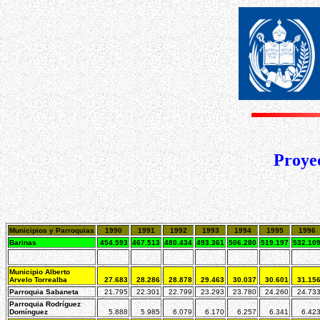
Proyec
Municipios y Parroquias
1990
1991
1992
1993
1994
1995
1996
Barinas
454.593
467.513
480.434
493.361
506.280
519.197
532.10
Municipio Alberto
Arvelo Torrealba
27.683
28.286
28.878
29.463
30.037
30.601
31.15
Parroquia Sabaneta
21.795
22.301
22.799
23.293
23.780
24.260
24.73
Parroquia Rodríguez
Domínguez
5.888
5.985
6.079
6.170
6.257
6.341
6.42