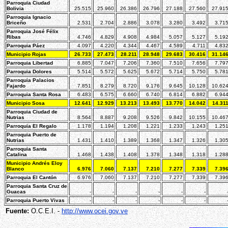
Parroquia Ciudad
Bolivia
25.515
25.960
26.386
26.796
27.188
27.560
27.91
Parroquia Ignacio
Briceño
2.531
2.704
2.886
3.078
3.280
3.492
3.71
Parroquia José Félix
Ribas
4.746
4.829
4.908
4.984
5.057
5.127
5.19
Parroquia Páez
4.097
4.220
4.344
4.467
4.589
4.711
4.83
Municipio Rojas
26.733
27.473
28.211
28.948
29.683
30.416
31.14
Parroquia Libertad
6.885
7.047
7.206
7.360
7.510
7.656
7.79
Parroquia Dolores
5.514
5.572
5.625
5.672
5.714
5.750
5.78
Parroquia Palacios
Fajardo
7.851
8.279
8.720
9.176
9.645
10.128
10.62
Parroquia Santa Rosa
6.483
6.575
6.660
6.740
6.814
6.882
6.94
Municipio Sosa
12.641
12.929
13.213
13.493
13.770
14.042
14.31
Parroquia Ciudad de
Nutrias
8.564
8.887
9.208
9.526
9.842
10.155
10.46
Parroquia El Regalo
1.178
1.194
1.208
1.221
1.233
1.243
1.25
Parroquia Puerto de
Nutrias
1.431
1.410
1.389
1.368
1.347
1.326
1.30
Parroquia Santa
Catalina
1.468
1.438
1.408
1.378
1.348
1.318
1.28
Municipio Andrés Eloy
Blanco
6.976
7.060
7.137
7.210
7.277
7.339
7.39
Parroquia El Cantón
6.976
7.060
7.137
7.210
7.277
7.339
7.39
Parroquia Santa Cruz de
Guacas
-
-
-
-
-
-
Parroquia Puerto Vivas
-
-
-
-
-
-
Fuente:
O.C.E.I. -
http://www.ocei.gov.ve