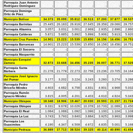
Parroquia Juan Antonio
Rodríguez Domínguez
-
-
-
-
-
-
Parroquia Dominga
Ortiz de Páez
-
-
-
-
-
-
Municipio Bolívar
34.373
35.099
35.812
36.513
37.200
37.877
38.53
Parroquia Barinitas
25.445
26.183
26.919
27.645
28.359
29.066
29.75
Parroquia Altamira
3.057
3.031
3.001
2.969
2.935
2.898
2.86
Parroquia Calderas
5.871
5.885
5.892
5.899
5.906
5.913
5.92
Municipio Cruz Paredes
14.901
15.223
15.539
15.850
16.156
16.456
16.75
Parroquia Barrancas
14.901
15.223
15.539
15.850
16.156
16.456
16.75
Parroquia El Socorro
-
-
-
-
-
-
Parroquia Masparrito
-
-
-
-
-
-
Municipio Ezequiel
Zamora
32.873
33.668
34.456
35.235
36.007
36.771
37.52
Parroquia Santa
Bárbara
21.278
21.779
22.273
22.758
23.236
23.705
24.16
Parroquia José Ignacio
del Pumar
3.177
3.202
3.224
3.243
3.260
3.274
3.28
Parroquia Pedro
Briceño Méndez
4.603
4.682
4.758
4.831
4.901
4.968
5.03
Parroquia Ramón
Ignacio Méndez
3.815
4.005
4.201
4.403
4.610
4.824
5.04
Municipio Obispos
18.348
18.906
19.467
20.030
20.593
21.157
21.72
Parroquia Obispos
9.331
9.678
10.026
10.378
10.733
11.089
11.45
Parroquia El Real
1.084
1.088
1.092
1.096
1.100
1.104
1.10
Parroquia La Luz
3.743
3.793
3.840
3.884
3.925
3.963
3.99
Parroquia Los
Guasimitos
4.190
4.347
4.509
4.672
4.835
5.001
5.16
Municipio Pedraza
36.889
37.713
38.524
39.325
40.114
40.890
41.65