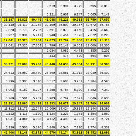
-
-
-
-
2.519
2.991
3.279
3.555
3.813
-
-
-
-
5.221
5.607
6.147
6.665
7.148
7
39.187
39.823
40.445
41.048
45.226
49.583
53.759
57.657
7
30.440
31.110
31.768
32.409
35.899
39.357
42.672
45.766
0
2.820
2.779
2.736
2.691
2.873
3.150
3.415
3.663
0
5.927
5.934
5.941
5.948
6.454
7.076
7.672
8.228
1
17.041
17.325
17.604
17.873
19.702
21.600
23.419
25.116
1
17.041
17.325
17.604
14.796
15.143
16.602
18.000
19.305
-
-
-
-
2.634
4.085
4.478
4.855
5.207
-
-
-
-
443
474
520
564
604
5
38.271
39.008
39.736
40.448
44.698
49.004
53.131
56.983
4
24.613
25.052
25.480
25.890
28.561
31.312
33.949
36.409
6
3.296
3.303
3.310
3.317
3.604
3.951
4.284
4.595
2
5.093
5.152
5.207
5.258
5.764
6.320
6.852
7.349
3
5.269
5.501
5.739
5.983
6.769
7.421
8.046
8.630
4
22.291
22.860
23.428
23.993
26.677
29.247
31.709
34.009
0
11.812
12.177
12.544
12.909
14.424
15.814
17.144
18.389
8
1.112
1.116
1.120
1.124
1.223
1.341
1.454
1.559
8
4.031
4.061
4.088
4.112
4.490
4.922
5.337
5.724
8
5.336
5.506
5.676
5.848
6.540
7.170
7.774
8.337
4
42.406
43.146
43.872
44.579
49.174
53.912
58.452
62.691