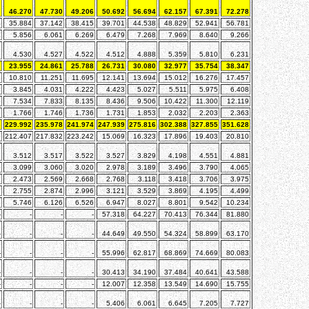
7
46.270
47.730
49.206
50.692
56.694
62.157
67.391
72.278
4
35.884
37.142
38.415
39.701
44.538
48.829
52.941
56.781
4
5.856
6.061
6.269
6.479
7.268
7.969
8.640
9.266
9
4.530
4.527
4.522
4.512
4.888
5.359
5.810
6.231
6
23.955
24.861
25.788
26.731
30.080
32.977
35.754
38.347
1
10.810
11.251
11.695
12.141
13.694
15.012
16.276
17.457
4
3.845
4.031
4.222
4.423
5.027
5.511
5.975
6.408
5
7.534
7.833
8.135
8.436
9.506
10.422
11.300
12.119
6
1.766
1.746
1.736
1.731
1.853
2.032
2.203
2.363
6
229.992
235.978
241.974
247.939
275.816
302.388
327.855
351.628
0
212.407
217.832
223.242
15.069
16.323
17.896
19.403
20.810
7
3.512
3.517
3.522
3.527
3.829
4.198
4.551
4.881
5
3.099
3.060
3.020
2.978
3.189
3.496
3.790
4.065
8
2.473
2.569
2.668
2.768
3.118
3.418
3.706
3.975
9
2.755
2.874
2.996
3.121
3.529
3.869
4.195
4.499
7
5.746
6.126
6.526
6.947
8.027
8.801
9.542
10.234
-
-
-
-
57.318
64.227
70.413
76.344
81.880
-
-
-
-
44.649
49.550
54.324
58.899
63.170
-
-
-
-
55.996
62.817
68.869
74.669
80.083
-
-
-
-
30.413
34.190
37.484
40.641
43.588
-
-
-
-
12.007
12.358
13.549
14.690
15.755
-
-
-
-
5.406
6.061
6.645
7.205
7.727