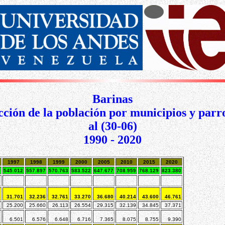
Barinas
ción de la población por municipios y parr
al (30-06)
1990 - 2020
1997
1998
1999
2000
2005
2010
2015
2020
9
545.012
557.897
570.763
583.522
647.677
708.959
768.129
823.380
6
31.701
32.236
32.761
33.270
36.680
40.214
43.600
46.761
3
25.200
25.660
26.113
26.554
29.315
32.139
34.845
37.371
3
6.501
6.576
6.648
6.716
7.365
8.075
8.755
9.390