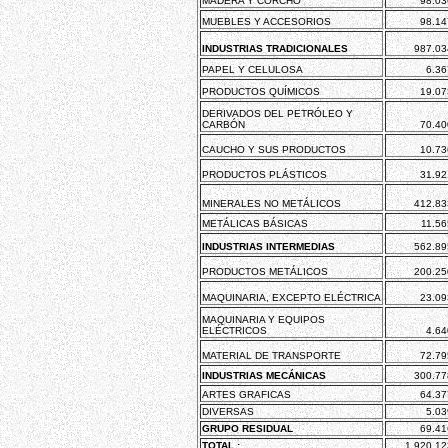
MADERA Y CORCHO
98.03
MUEBLES Y ACCESORIOS
98.14
INDUSTRIAS TRADICIONALES
987.03
PAPEL Y CELULOSA
6.36
PRODUCTOS QUÍMICOS
19.07
DERIVADOS DEL PETRÓLEO Y
CARBÓN
70.40
CAUCHO Y SUS PRODUCTOS
10.73
PRODUCTOS PLÁSTICOS
31.92
MINERALES NO METÁLICOS
412.83
METÁLICAS BÁSICAS
11.56
INDUSTRIAS INTERMEDIAS
562.89
PRODUCTOS METÁLICOS
200.25
MAQUINARIA, EXCEPTO ELÉCTRICA
23.09
MAQUINARIA Y EQUIPOS
ELÉCTRICOS
4.64
MATERIAL DE TRANSPORTE
72.79
INDUSTRIAS MECÁNICAS
300.77
ARTES GRAFICAS
64.37
DIVERSAS
5.03
GRUPO RESIDUAL
69.41
TOTAL :
1.920.12