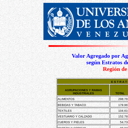
Valor Agregado por Ag
según Estratos d
Región de
E S T R A 
AGRUPACIONES Y RAMAS
INDUSTRIALES
TOTAL
ALIMENTOS
298.76
BEBIDAS Y TABACO
179.96
TEXTILES
104.61
VESTUARIO Y CALZADO
152.76
CUEROS Y PIELES
54.73