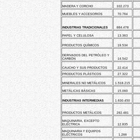
MADERA Y CORCHO
102.273
MUEBLES Y ACCESORIOS
70.764
INDUSTRIAS TRADICIONALES
884.478
PAPEL Y CELULOSA
13.363
PRODUCTOS QUÍMICOS
19.534
DERIVADOS DEL PETRÓLEO Y
CARBÓN
14.542
CAUCHO Y SUS PRODUCTOS
22.414
PRODUCTOS PLÁSTICOS
27.322
MINERALES NO METÁLICOS
1.518.215
METÁLICAS BÁSICAS
15.060
INDUSTRIAS INTERMEDIAS
1.630.450
PRODUCTOS METÁLICOS
292.481
MAQUINARIA, EXCEPTO
ELÉCTRICA
12.835
MAQUINARIA Y EQUIPOS
ELÉCTRICOS
1.266