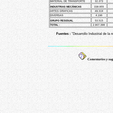
MATERIAL DE TRANSPORTE
32.373
INDUSTRIAS MECÁNICAS
338.955
ARTES GRAFICAS
49.319
DIVERSAS
4.196
GRUPO RESIDUAL
53.515
TOTAL :
2.907.398
Fuentes :
"Desarrollo Industrial de la 
Comentarios y sug