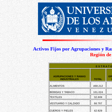
Activos Fijos por Agrupaciones y Ra
Región de
E S T R A T
AGRUPACIONES Y RAMAS
GR
INDUSTRIALES
TOTAL
ALIMENTOS
468.212
BEBIDAS Y TABACO
101.024
TEXTILES
32.609
VESTUARIO Y CALZADO
66.767
CUEROS Y PIELES
42.829