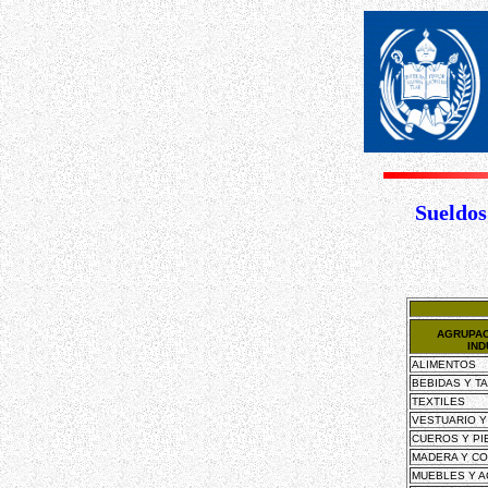
Sueldos
AGRUPAC
IND
ALIMENTOS
BEBIDAS Y T
TEXTILES
VESTUARIO Y
CUEROS Y PI
MADERA Y C
MUEBLES Y 