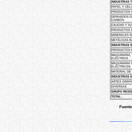
INDUSTRIAS 
PAPEL Y CEL
PRODUCTOS 
DERIVADOS D
CARBÓN
CAUCHO Y S
PRODUCTOS 
MINERALES N
METÁLICAS B
INDUSTRIAS 
PRODUCTOS 
MAQUINARIA,
ELÉCTRICA
MAQUINARIA 
ELÉCTRICOS
MATERIAL DE
INDUSTRIAS 
ARTES GRAFI
DIVERSAS
GRUPO RESI
TOTAL :
Fuente