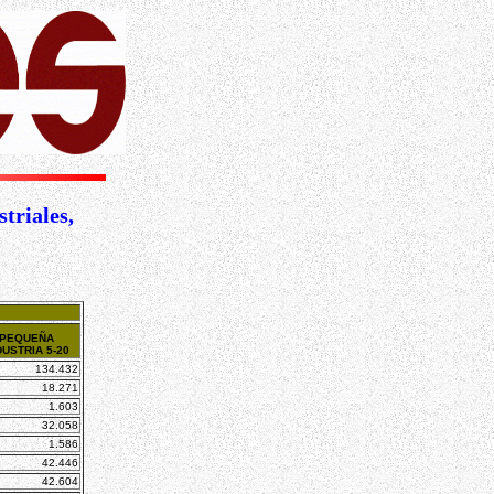
triales,
PEQUEÑA
DUSTRIA 5-20
134.432
18.271
1.603
32.058
1.586
42.446
42.604