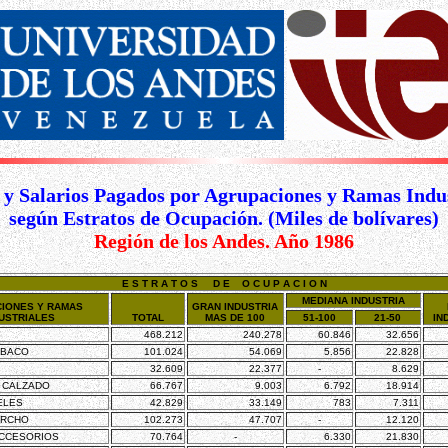
 y Salarios Pagados por Agrupaciones y Ramas Indus
según Estratos de Ocupación. (Miles de bolívares)
Región de los Andes. Año 1986
E S T R A T O S D E O C U P A C I O N
MEDIANA INDUSTRIA
IONES Y RAMAS
GRAN INDUSTRIA
USTRIALES
TOTAL
MAS DE 100
51-100
21-50
IN
468.212
240.278
60.846
32.656
ABACO
101.024
54.069
5.856
22.828
32.609
22.377
-
8.629
 CALZADO
66.767
9.003
6.792
18.914
ELES
42.829
33.149
783
7.311
ORCHO
102.273
47.707
-
12.120
ACCESORIOS
70.764
-
6.330
21.830