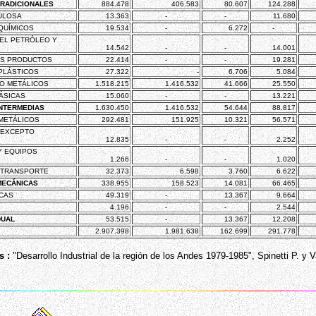
TRADICIONALES
884.478
406.583
80.607
124.288
ULOSA
13.363
-
-
11.680
QUÍMICOS
19.534
-
6.272
-
EL PETRÓLEO Y
14.542
-
-
14.001
US PRODUCTOS
22.414
-
-
19.281
PLÁSTICOS
27.322
-
6.706
5.084
O METÁLICOS
1.518.215
1.416.532
41.666
25.550
ÁSICAS
15.060
-
-
13.221
INTERMEDIAS
1.630.450
1.416.532
54.644
88.817
METÁLICOS
292.481
151.925
10.321
56.571
 EXCEPTO
12.835
-
-
2.252
Y EQUIPOS
1.266
-
-
1.020
 TRANSPORTE
32.373
6.598
3.760
6.622
MECÁNICAS
338.955
158.523
14.081
66.465
CAS
49.319
-
13.367
9.664
4.196
-
-
2.544
DUAL
53.515
-
13.367
12.208
2.907.398
1.981.638
162.699
291.778
s :
"Desarrollo Industrial de la región de los Andes 1979-1985", Spinetti P. y V