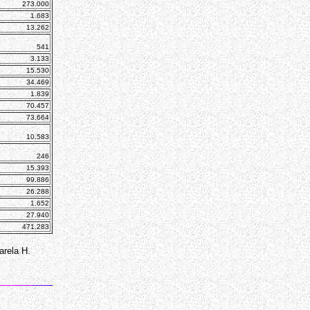
273.000
1.683
13.262
541
3.133
15.530
34.469
1.839
70.457
73.664
10.583
246
15.393
99.886
26.288
1.652
27.940
471.283
arela H.