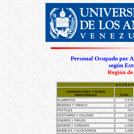
Personal Ocupado por A
según Est
Región de
E S T R A 
AGRUPACIONES Y RAMAS
INDUSTRIALES
TOTAL
ALIMENTOS
5.575
BEBIDAS Y TABACO
1.125
TEXTILES
707
VESTUARIO Y CALZADO
3.100
CUEROS Y PIELES
738
MADERA Y CORCHOS
1.030
MUEBLES Y ACCESORIOS
1.639