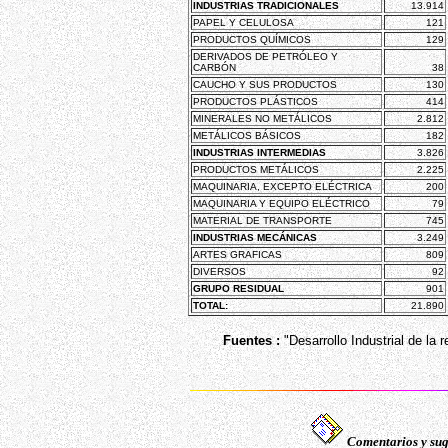
INDUSTRIAS TRADICIONALES
13.914
PAPEL Y CELULOSA
121
PRODUCTOS QUÍMICOS
129
DERIVADOS DE PETRÓLEO Y
CARBÓN
38
CAUCHO Y SUS PRODUCTOS
130
PRODUCTOS PLÁSTICOS
414
MINERALES NO METÁLICOS
2.812
METÁLICOS BÁSICOS
182
INDUSTRIAS INTERMEDIAS
3.826
PRODUCTOS METÁLICOS
2.225
MAQUINARIA, EXCEPTO ELÉCTRICA
200
MAQUINARIA Y EQUIPO ELÉCTRICO
79
MATERIAL DE TRANSPORTE
745
INDUSTRIAS MECÁNICAS
3.249
ARTES GRAFICAS
809
DIVERSOS
92
GRUPO RESIDUAL
901
TOTAL:
21.890
Fuentes :
"Desarrollo Industrial de la 
Comentarios y sug