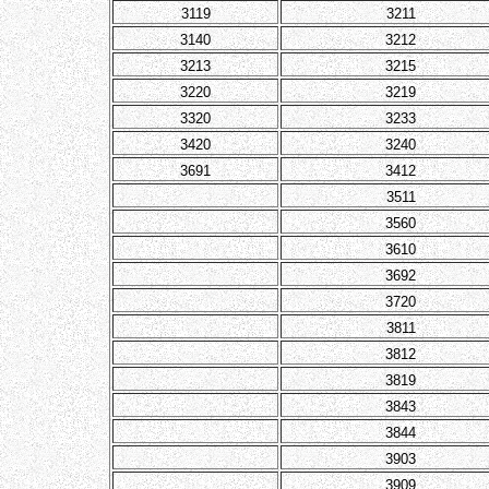
3119
3211
3140
3212
3213
3215
3220
3219
3320
3233
3420
3240
3691
3412
3511
3560
3610
3692
3720
3811
3812
3819
3843
3844
3903
3909