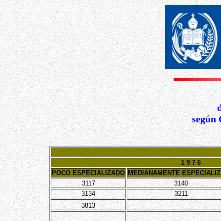
según 
1 9 7 6
POCO ESPECIALIZADO
MEDIANAMENTE ESPECIALI
3117
3140
3134
3211
3813