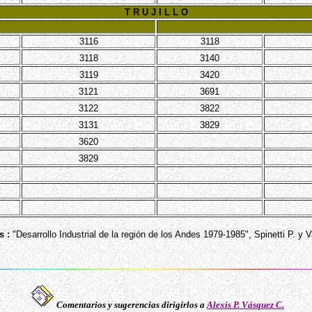
T R U J I L L O
3116
3118
3118
3140
3119
3420
3121
3691
3122
3822
3131
3829
3620
3829
s :
"Desarrollo Industrial de la región de los Andes 1979-1985", Spinetti P. y V
Comentarios y sugerencias dirigirlos a
Alexis P. Vásquez C.