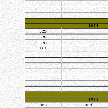
1 9 7 6
3320
3691
3699
3813
1 9 7 6
3113
3133