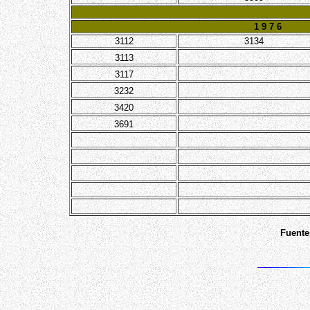
1 9 7 6
3112
3134
3113
3117
3232
3420
3691
Fuente