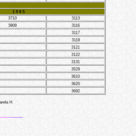
1 9 8 5
3710
3113
3909
3116
3117
3119
3121
3122
3131
3529
3610
3620
3692
arela H.