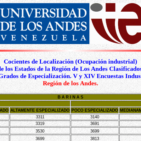
Cocientes de Localización (Ocupación industrial)
de los Estados de la Región de Los Andes Clasificados
Grados de Especialización. V y XIV Encuestas Indust
Región de los Andes.
B A R I N A S
ZADO
ALTAMENTE ESPECIALIZADO
POCO ESPECIALIZADO
MEDIANAM
3311
3140
3319
3691
3530
3699
3699
3813