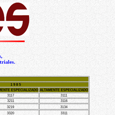
,
riales.
1 9 8 5
ENTE ESPECIALIZADO
ALTAMENTE ESPECIALIZADO
3117
3111
3211
3116
3219
3134
3320
3311