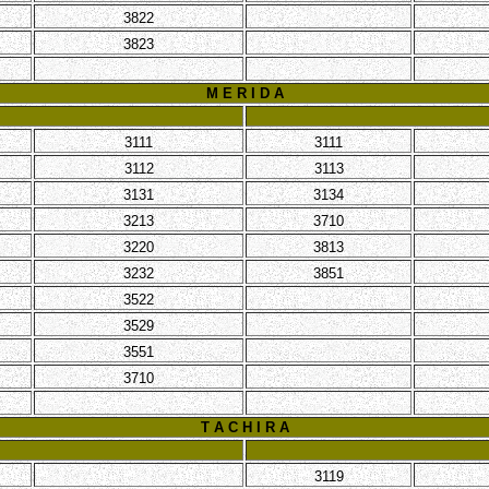
3822
3823
M E R I D A
3111
3111
3112
3113
3131
3134
3213
3710
3220
3813
3232
3851
3522
3529
3551
3710
T A C H I R A
3119