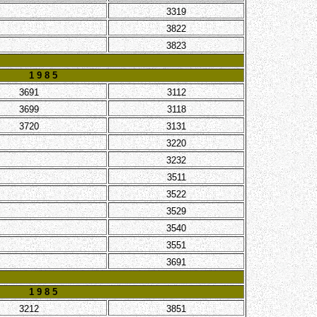
3319
3822
3823
1 9 8 5
3691
3112
3699
3118
3720
3131
3220
3232
3511
3522
3529
3540
3551
3691
1 9 8 5
3212
3851