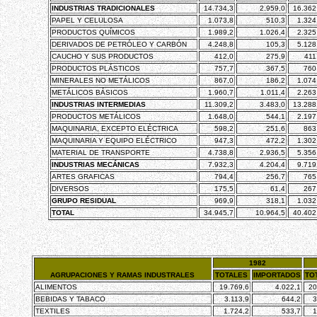
INDUSTRIAS TRADICIONALES
14.734,3
2.959,0
16.362
PAPEL Y CELULOSA
1.073,8
510,3
1.324
PRODUCTOS QUÍMICOS
1.989,2
1.026,4
2.325
DERIVADOS DE PETRÓLEO Y CARBÓN
4.248,8
105,3
5.128
CAUCHO Y SUS PRODUCTOS
412,0
275,9
411
PRODUCTOS PLÁSTICOS
757,7
367,5
760
MINERALES NO METÁLICOS
867,0
186,2
1.074
METÁLICOS BÁSICOS
1.960,7
1.011,4
2.263
INDUSTRIAS INTERMEDIAS
11.309,2
3.483,0
13.288
PRODUCTOS METÁLICOS
1.648,0
544,1
2.197
MAQUINARIA, EXCEPTO ELÉCTRICA
598,2
251,6
863
MAQUINARIA Y EQUIPO ELÉCTRICO
947,3
472,2
1.302
MATERIAL DE TRANSPORTE
4.738,8
2.936,5
5.356
INDUSTRIAS MECÁNICAS
7.932,3
4.204,4
9.719
ARTES GRAFICAS
794,4
256,7
765
DIVERSOS
175,5
61,4
267
GRUPO RESIDUAL
969,9
318,1
1.032
TOTAL
34.945,7
10.964,5
40.402
1982
AGRUPACIONES Y RAMAS INDUSTRALES
TOTALES
IMPORTADOS
TO
ALIMENTOS
19.769,6
4.022,1
20
BEBIDAS Y TABACO
3.113,9
644,2
3
TEXTILES
1.724,2
533,7
1