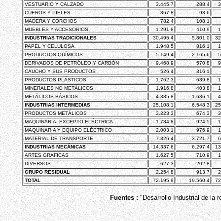
VESTUARIO Y CALZADO
3.445,7
288,4
3
CUEROS Y PIELES
367,8
93,6
MADERA Y CORCHOS
782,4
108,1
MUEBLES Y ACCESORIOS
1.291,8
110,9
1
INDUSTRIAS TRADICIONALES
30.495,4
5.801,0
32
PAPEL Y CELULOSA
1.948,5
816,1
1
PRODUCTOS QUÍMICOS
5.149,4
2.165,6
5
DERIVADOS DE PETRÓLEO Y CARBÓN
9.468,9
570,8
9
CAUCHO Y SUS PRODUCTOS
526,4
316,1
PRODUCTOS PLÁSTICOS
1.762,3
639,8
1
MINERALES NO METÁLICOS
1.916,8
403,8
1
METÁLICOS BÁSICOS
4.335,8
1.636,1
4
INDUSTRIAS INTERMEDIAS
25.108,1
6.548,3
25
PRODUCTOS METÁLICOS
3.223,3
674,3
3
MAQUINARIA, EXCEPTO ELÉCTRICA
1.784,8
924,5
1
MAQUINARIA Y EQUIPO ELÉCTRICO
2.003,1
976,9
1
MATERIAL DE TRANSPORTE
7.326,4
3.721,7
6
INDUSTRIAS MECÁNICAS
14.337,6
6.297,4
13
ARTES GRAFICAS
1.627,5
710,9
1
DIVERSOS
627,3
202,8
GRUPO RESIDUAL
2.254,8
913,7
2
TOTAL
72.195,9
19.560,4
72
Fuentes :
"Desarrollo Industrial de la 