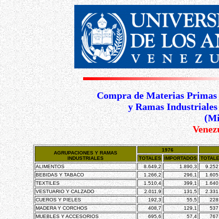
Compra de Materias Primas 
y Ramas Industriales
(Mi
Venez
1976
AGRUPACIONES Y RAMAS
INDUSTRIALES
TOTALES
IMPORTADOS
TOTAL
ALIMENTOS
8.649,2
1.890,3
9.252
BEBIDAS Y TABACO
1.266,2
296,1
1.605
TEXTILES
1.510,4
399,1
1.640
VESTUARIO Y CALZADO
2.011,9
131,5
2.331
CUEROS Y PIELES
192,3
55,5
228
MADERA Y CORCHOS
408,7
129,1
537
MUEBLES Y ACCESORIOS
695,6
57,4
767