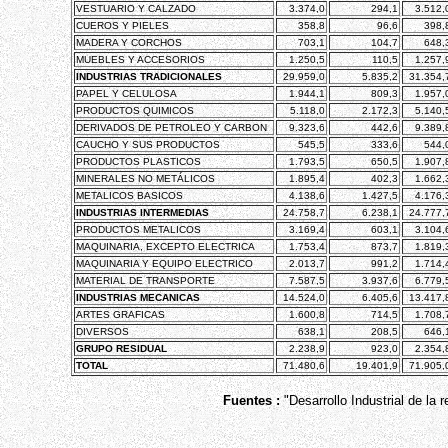
VESTUARIO Y CALZADO
3.374,0
294,1
3.512,
CUEROS Y PIELES
358,8
96,6
398,
MADERA Y CORCHOS
703,1
104,7
648,
MUEBLES Y ACCESORIOS
1.250,5
110,5
1.257,
INDUSTRIAS TRADICIONALES
29.959,0
5.835,2
31.354,
PAPEL Y CELULOSA
1.944,1
809,3
1.957,
PRODUCTOS QUIMICOS
5.118,0
2.172,3
5.140,
DERIVADOS DE PETROLEO Y CARBON
9.323,6
442,6
9.389,
CAUCHO Y SUS PRODUCTOS
545,5
333,6
544,
PRODUCTOS PLASTICOS
1.793,5
650,5
1.907,
MINERALES NO METÁLICOS
1.895,4
402,3
1.662,
METALICOS BASICOS
4.138,6
1.427,5
4.176,
INDUSTRIAS INTERMEDIAS
24.758,7
6.238,1
24.777,
PRODUCTOS METALICOS
3.169,4
603,1
3.104,
MAQUINARIA, EXCEPTO ELECTRICA
1.753,4
873,7
1.819,
MAQUINARIA Y EQUIPO ELECTRICO
2.013,7
991,2
1.714,
MATERIAL DE TRANSPORTE
7.587,5
3.937,6
6.779,
INDUSTRIAS MECANICAS
14.524,0
6.405,6
13.417,
ARTES GRAFICAS
1.600,8
714,5
1.708,
DIVERSOS
638,1
208,5
646,
GRUPO RESIDUAL
2.238,9
923,0
2.354,
TOTAL
71.480,6
19.401,9
71.905,
Fuentes :
"Desarrollo Industrial de la 