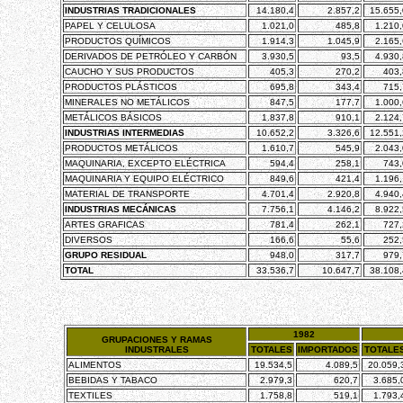
INDUSTRIAS TRADICIONALES
14.180,4
2.857,2
15.655,
PAPEL Y CELULOSA
1.021,0
485,8
1.210,
PRODUCTOS QUÍMICOS
1.914,3
1.045,9
2.165,
DERIVADOS DE PETRÓLEO Y CARBÓN
3.930,5
93,5
4.930,
CAUCHO Y SUS PRODUCTOS
405,3
270,2
403,
PRODUCTOS PLÁSTICOS
695,8
343,4
715,
MINERALES NO METÁLICOS
847,5
177,7
1.000,
METÁLICOS BÁSICOS
1.837,8
910,1
2.124,
INDUSTRIAS INTERMEDIAS
10.652,2
3.326,6
12.551,
PRODUCTOS METÁLICOS
1.610,7
545,9
2.043,
MAQUINARIA, EXCEPTO ELÉCTRICA
594,4
258,1
743,
MAQUINARIA Y EQUIPO ELÉCTRICO
849,6
421,4
1.196,
MATERIAL DE TRANSPORTE
4.701,4
2.920,8
4.940,
INDUSTRIAS MECÁNICAS
7.756,1
4.146,2
8.922,
ARTES GRAFICAS
781,4
262,1
727,
DIVERSOS
166,6
55,6
252,
GRUPO RESIDUAL
948,0
317,7
979,
TOTAL
33.536,7
10.647,7
38.108,
1982
GRUPACIONES Y RAMAS
INDUSTRALES
TOTALES
IMPORTADOS
TOTALE
ALIMENTOS
19.534,5
4.089,5
20.059,
BEBIDAS Y TABACO
2.979,3
620,7
3.685,
TEXTILES
1.758,8
519,1
1.793,