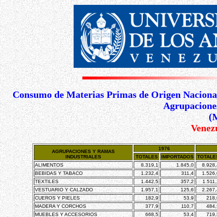
Consumo de Materias Primas de Origen Nacional 
Agrupacione
(M
Venez
1976
AGRUPACIONES Y RAMAS
INDUSTRIALES
TOTALES
IMPORTADOS
TOTALE
ALIMENTOS
8.319,1
1.845,0
8.928,
BEBIDAS Y TABACO
1.232,4
311,4
1.526,
TEXTILES
1.442,5
357,2
1.511,
VESTUARIO Y CALZADO
1.957,1
125,6
2.267,
CUEROS Y PIELES
182,9
53,9
218,
MADERA Y CORCHOS
377,9
110,7
484,
MUEBLES Y ACCESORIOS
668,5
53,4
719,