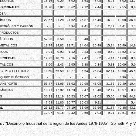
CESORIOS
16,16
9,29
5,92
4,64
5,08
5,94
6,02
13,7
ADICIONALES
11,70
7,92
8,62
9,12
7,44
8,67
9,55
9,6
LOSA
-
-
-
-
-
-
-
-
ÍMICOS
22,57
21,28
21,62
26,87
16,46
16,32
10,08
36,8
 PETRÓLEO Y CARBÓN
-
-
3,94
2,41
0,81
2,42
3,41
2,1
 PRODUCTOS
-
-
-
-
-
-
-
ÁSTICOS
57,23
3,50
-
0,40
-
-
-
-
 METÁLICOS
13,74
14,82
12,71
14,04
10,49
15,34
15,49
14,9
SICOS
0,01
0,93
1,12
0,23
2,88
0,69
38,52
17,2
TERMEDIAS
12,22
10,78
9,16
9,47
5,62
4,14
11,00
8,6
TÁLICOS
3,06
2,43
2,95
2,88
5,34
5,33
10,09
5,0
XCEPTO ELÉCTRICA
18,50
56,59
18,27
5,64
25,84
62,64
68,50
45,5
EQUIPO ELÉCTRICO
-
-
-
-
-
-
3,96
-
TRANSPORTE
55,47
53,65
53,92
39,98
43,05
31,86
30,49
10,4
CÁNICAS
13,71
17,92
14,73
9,47
13,40
12,17
18,57
8,9
AS
30,23
32,19
30,53
36,07
41,02
35,06
44,39
44,3
7,93
11,80
10,77
15,03
9,11
-
-
5,4
AL
25,12
25,77
27,19
33,99
35,56
31,87
40,38
43,1
12,07
9,16
9,42
9,50
7,93
9,21
10,51
9,8
s :
"Desarrollo Industrial de la región de los Andes 1979-1985", Spinetti P. y V