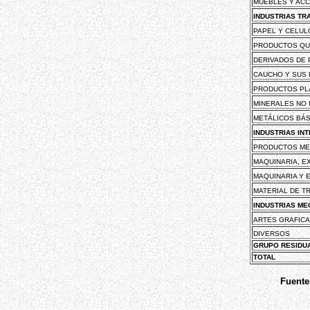
MUEBLES Y AC
INDUSTRIAS TR
PAPEL Y CELU
PRODUCTOS QU
DERIVADOS DE
CAUCHO Y SUS
PRODUCTOS PL
MINERALES NO
METÁLICOS BÁ
INDUSTRIAS IN
PRODUCTOS ME
MAQUINARIA, E
MAQUINARIA Y 
MATERIAL DE 
INDUSTRIAS ME
ARTES GRAFIC
DIVERSOS
GRUPO RESIDU
TOTAL
Fuente