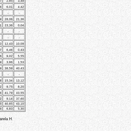
7
2,85
3,49
6
6,01
4,42
-
-
9
28,06
21,36
1
23,36
0,04
-
-
-
-
0
12,43
10,09
7
6,46
0,43
6
9,02
5,55
9
3,86
1,53
9
38,59
40,43
-
-
8
15,34
13,12
2
9,75
8,20
6
41,79
43,55
2
9,14
37,60
5
40,85
43,10
6
6,83
5,30
arela H.