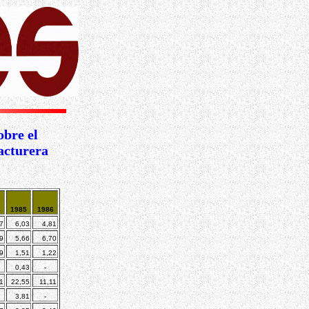
bre el
acturera
4
1985
1986
7
6,03
4,81
9
5,66
6,70
9
1,51
1,22
0,43
-
1
22,55
11,11
3,81
-