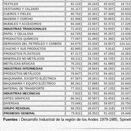
TEXTILES
62.123
26.243
45.023
19.712
VESTUARIO Y CALZADO
81.117
21.132
70.307
13.832
CUEROS Y PIELES
90.752
20.301
67.349
20.533
MADERA Y CORCHO
81.068
22.695
50.863
21.331
MUEBLES Y ACCESORIOS
94.346
23.587
52.372
17.228
INDUSTRIAS TRADICIONALES
72.403
23.612
53.605
17.891
PAPEL Y CELULOSA
63.725
28.894
35.357
13.439
PRODUCTOS QUÍMICOS
77.097
31.465
51.360
18.525
DERIVADOS DEL PETRÓLEO Y CARBÓN
93.675
35.326
33.857
124.111
CAUCHO Y SUS PRODUCTOS
82.895
31.235
5.914
2.626
PRODUCTOS PLÁSTICOS
97.217
23.169
47.293
16.283
MINERALES NO METÁLICOS
83.211
28.710
63.745
21.513
METÁLICAS BÁSICAS
76.231
29.288
41.680
22.343
INDUSTRIAS INTERMEDIAS
78.774
28.944
48.282
18.431
PRODUCTOS METÁLICOS
78.947
26.073
64.491
19.102
MAQUINARIA, EXCEPTO ELÉCTRICA
67.587
28.281
74.333
18.240
MAQUINARIA Y EQUIPO ELÉCTRICO
86.291
27.888
50.333
20.946
MATERIAL DE TRANSPORTE
77.201
32.903
47.135
26.847
INDUSTRIAS MECÁNICAS
7.832
32.785
60.683
20.437
ARTES GRAFICAS
66.341
30.597
33.454
19.461
DIVERSAS
75.046
23.085
59.857
20.750
GRUPO RESIDUAL
68.252
28.637
34.119
19.570
PROMEDIO GENERAL
75.911
26.352
51.432
18.449
Fuentes :
Desarrollo Industrial de la región de los Andes 1979-1985, Spinett