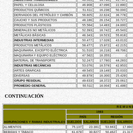
PAPEL Y CELULOSA
46.908
47.096
22.890
PRODUCTOS QUÍMICOS
51.611
16.238
50.000
DERIVADOS DEL PETRÓLEO Y CARBÓN
56.805
22.624
36.778
CAUCHO Y SUS PRODUCTOS
48.186
26.154
33.727
PRODUCTOS PLÁSTICOS
55.564
14.483
24.000
MINERALES NO METÁLICOS
52.393
16.742
45.543
METÁLICAS BÁSICAS
46.343
16.523
55.818
INDUSTRIAS INTERMEDIAS
50.477
17.028
43.013
PRODUCTOS METÁLICOS
58.477
15.972
42.215
MAQUINARIA, EXCEPTO ELÉCTRICA
51.510
16.218
49.706
MAQUINARIA Y EQUIPO ELÉCTRICO
47.562
16.355
-
MATERIAL DE TRANSPORTE
52.247
17.780
44.283
INDUSTRIAS MECÁNICAS
53.076
16.579
42.953
ARTES GRAFICAS
49.545
19.149
25.033
DIVERSAS
49.879
16.300
25.429
GRUPO RESIDUAL
49.633
18.372
25.061
PROMEDIO GENERAL
50.511
16.004
41.498
CONTINUACIÓN
R E M U N E
1983
PAÍS
REGIÓN
AGRUPACIONES Y RAMAS INDUSTRIALES
SUELDOS
SALARIOS
SUELDOS
SALARIOS
ALIMENTOS
75.137
23.381
53.663
17.990
BEBIDAS Y TABACO
61.679
30.827
50.462
21.317