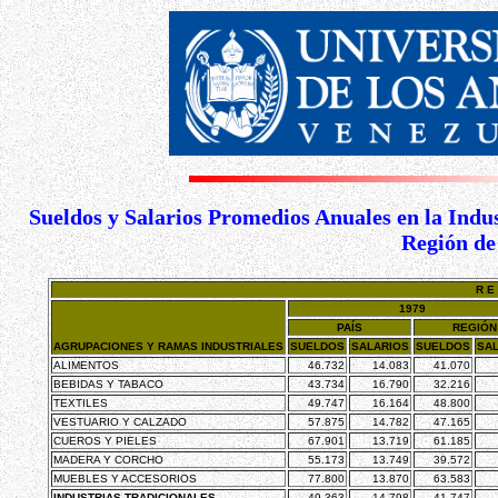
Sueldos y Salarios Promedios Anuales en la Indu
Región de 
R E 
1979
PAÍS
REGIÓN
AGRUPACIONES Y RAMAS INDUSTRIALES
SUELDOS
SALARIOS
SUELDOS
SAL
ALIMENTOS
46.732
14.083
41.070
BEBIDAS Y TABACO
43.734
16.790
32.216
TEXTILES
49.747
16.164
48.800
VESTUARIO Y CALZADO
57.875
14.782
47.165
CUEROS Y PIELES
67.901
13.719
61.185
MADERA Y CORCHO
55.173
13.749
39.572
MUEBLES Y ACCESORIOS
77.800
13.870
63.583
INDUSTRIAS TRADICIONALES
49.363
14.798
41.747