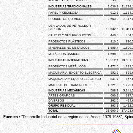
MUEBLES Y ACCESORIOS
533,8
560,
INDUSTRIAS TRADICIONALES
9.636,8
11.188,
PAPEL Y CELULOSA
912,5
1.154,
PRODUCTOS QUÍMICOS
2.663,0
3.117,
DERIVADOS DE PETRÓLEO Y
CARBÓN
10.532,6
10.311,
CAUCHO Y SUS PRODUCTOS
440,0
434,
PRODUCTOS PLÁSTICOS
810,6
830,
MINERALES NO METÁLICOS
1.555,4
1.809,
METÁLICOS BÁSICOS
1.598,3
1.895,
INDUSTRIAS INTERMEDIAS
18.512,4
19.551,
PRODUCTOS METÁLICOS
1.472,5
1.733,
MAQUINARIA, EXCEPTO ELÉCTRICA
552,6
825,
MAQUINARIA Y EQUIPO ELÉCTRICO
841,7
857,
MATERIAL DE TRANSPORTE
1.721,5
1.925,
INDUSTRIAS MECÁNICAS
4.588,3
5.341,
ARTES GRAFICAS
600,2
987,
DIVERSOS
262,9
424,
GRUPO RESIDUAL
863,1
1.412,
TOTAL
33.600,6
37.493,
Fuentes :
"Desarrollo Industrial de la región de los Andes 1979-1985", Spine