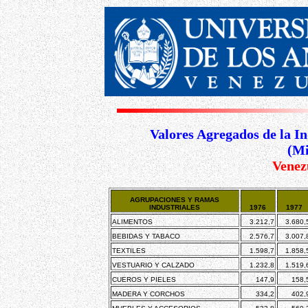
Valores Agregados de la I
(Mi
Venez
AGRUPACIONES Y RAMAS
INDUSTRIALES
1976
1977
ALIMENTOS
3.212,7
3.680,
BEBIDAS Y TABACO
2.576,7
3.007,
TEXTILES
1.598,7
1.858,
VESTUARIO Y CALZADO
1.232,8
1.519,
CUEROS Y PIELES
147,9
158,
MADERA Y CORCHOS
334,2
402,