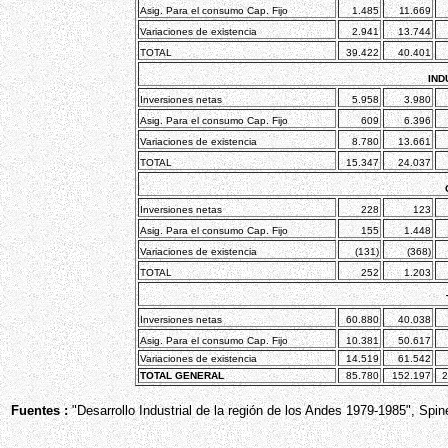
Asig. Para el consumo Cap. Fijo
1.485
11.669
Variaciones de existencia
2.941
13.744
TOTAL
39.422
40.401
IND
Inversiones netas
5.958
3.980
Asig. Para el consumo Cap. Fijo
609
6.396
Variaciones de existencia
8.780
13.661
TOTAL
15.347
24.037
Inversiones netas
228
123
Asig. Para el consumo Cap. Fijo
155
1.448
Variaciones de existencia
(131)
(368)
TOTAL
252
1.203
Inversiones netas
60.880
40.038
Asig. Para el consumo Cap. Fijo
10.381
50.617
Variaciones de existencia
14.519
61.542
TOTAL GENERAL
85.780
152.197
2
Fuentes :
"Desarrollo Industrial de la región de los Andes 1979-1985", Spine