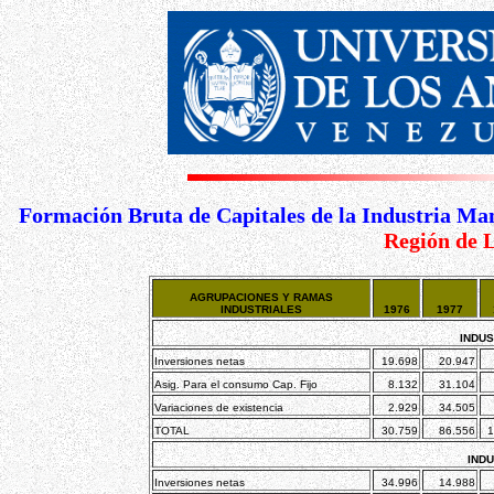
Formación Bruta de Capitales de la Industria Man
Región de L
AGRUPACIONES Y RAMAS
INDUSTRIALES
1976
1977
INDUS
Inversiones netas
19.698
20.947
Asig. Para el consumo Cap. Fijo
8.132
31.104
Variaciones de existencia
2.929
34.505
TOTAL
30.759
86.556
1
INDU
Inversiones netas
34.996
14.988