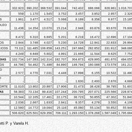
332.923
390.202
368.532
391.044
742.402
686.068
828.961
1.016.70
559
1.170
1.545
3.752
3.457
3.952
2.957
2.32
S
1.961
3.477
4.517
5.068
8.189
8.358
8.977
15.18
ÓLEO
11.438
14.354
13.070
15.214
2.948
93.876
93.670
76.60
8.472
6.310
6.695
5.201
6.219
16.472
12.696
17.10
OS
2.944
3.748
4.027
5.230
14.728
12.941
22.833
26.99
LICOS
73.111
111.485
106.858
143.251
247.666
282.852
331.912
348.08
4.249
6.849
5.602
4.991
21.666
11.544
8.625
7.75
DIAS
102.734
147.393
142.314
182.707
304.873
429.995
481.670
494.05
COS
44.796
54.462
71.498
84.890
149.794
160.088
173.579
161.21
TO
2.577
4.770
7.031
4.448
17.898
6.155
10.522
11.49
O
-
-
-
-
1.630
2.400
2.670
4.66
PORTE
11.010
13.902
20.887
17.906
31.473
38.428
38.795
51.60
AS
58.383
73.134
99.416
107.244
200.795
207.071
225.566
228.97
10.544
12.105
17.461
22.175
36.723
50.855
47.302
51.84
2.036
2.667
1.633
2.941
8.357
4.279
3.550
4.10
12.580
14.772
19.094
25.116
45.080
55.134
50.852
55.94
506.620
625.501
629.356
706.111
1.293.150
1.378.268
1.587.049
1.795.68
tti P. y Varela H.