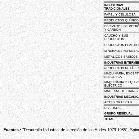
INDUSTRIAS
TRADICIONALES
PAPEL Y CELULOSA
PRODUCTOS QUÍMICO
DERIVADOS DE PETR
Y CARBÓN
CAUCHO Y SUS
PRODUCTOS
PRODUCTOS PLÁSTIC
MINERALES NO METÁ
METÁLICOS BÁSICOS
INDUSTRIAS INTERME
PRODUCTOS METÁLI
MAQUINARIA, EXCEP
ELÉCTRICA
MAQUINARIA Y EQUIP
ELÉCTRICO
MATERIAL DE TRANS
INDUSTRIAS MECÁNIC
ARTES GRAFICAS
DIVERSOS
GRUPO RESIDUAL
TOTAL
Fuentes :
"Desarrollo Industrial de la región de los Andes 1979-1985", Spine