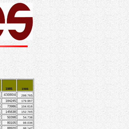
1985
1986
430804
1
298.765
184245
1
179.967
73986
6
104.616
145638
1
152.765
50398
7
54.738
80105
7
98.036
88920
4
98.147