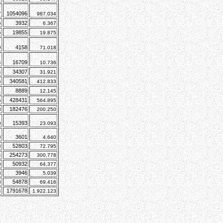
1054096
7
987.034
3932
6
6.367
19855
5
19.875
4158
9
71.018
16709
4
10.736
34307
4
31.921
340581
6
412.833
8889
1
12.145
428431
5
564.895
182476
3
200.250
15393
0
23.093
3601
8
4.640
52803
3
72.795
254273
4
300.778
50932
0
64.377
3946
8
5.039
54878
8
69.416
1791678
4
1.922.123