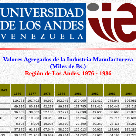
Valores Agregados de la Industria Manufacturera
(Miles de Bs.)
Región de Los Andes. 1976 - 1986
AMAS
1976
1977
1978
1979
1981
1982
1983
1984
119.273
161.402
80.959
102.045
270.000
261.419
275.848
396.08
69.719
80.834
92.298
96.928
131.785
143.416
210.449
192.51
36.862
38.302
52.188
37.771
47.898
49.633
66.668
72.07
DO
12.849
19.983
30.350
39.472
85.664
73.609
69.716
119.69
6.508
6.206
16.004
15.879
29.390
30.340
28.116
38.28
57.375
61.714
67.044
58.205
126.613
66.027
114.001
125.28
IOS
30.337
21.761
29.689
40.744
51.052
61.624
64.163
72.77