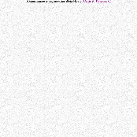
Comentarios y sugerencias dirigirlos a
Alexis P. Vásquez C.