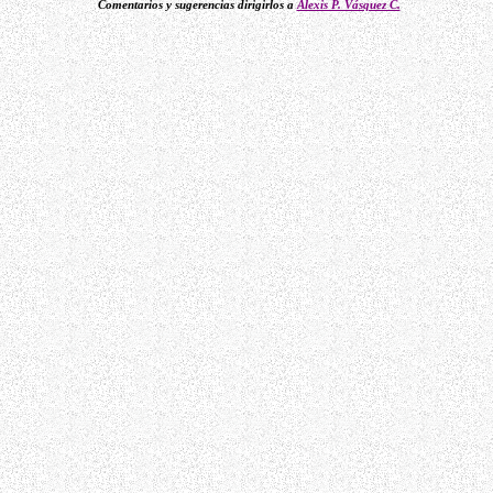
Comentarios y sugerencias dirigirlos a
Alexis P. Vásquez C.