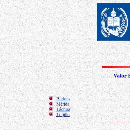
Valor 
Barinas
Mérida
Táchira
Trujillo