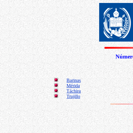
Número
Barinas
Mérida
Táchira
Trujillo