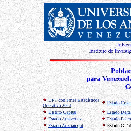
Univer
Instituto de Invest
Poblac
para Venezuela
C
DPT con Fines Estadísticos
Estado Coje
Operativa 2013
Distrito Capital
Estado Delt
Estado Amazonas
Estado Falc
Estado Anzoátegui
Estado Guár